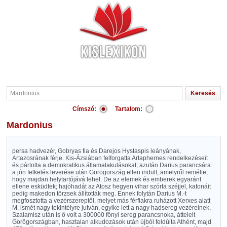
Címszó:
Tartalom:
Mardonius
persa hadvezér, Gobryas fia és Darejos Hystaspis leányának,
Artazosrának férje. Kis-Ázsiában felforgatta Artaphernes rendelkezéseit
és pártolta a demokratikus államalakulásokat; azután Darius parancsára
a jón felkelés leverése után Görögország ellen indult, amelyről remélte,
hogy majdan helytartójává lehet. De az elemek és emberek egyaránt
ellene esküdtek; hajóhadát az Atosz hegyen vihar szórta széjjel, katonáit
pedig makedon törzsek állították meg. Ennek folytán Darius M.-t
megfosztotta a vezérszereptől, melyet más férfiakra ruházott Xerxes alatt
M. ismét nagy tekintélyre jutván, egyike lett a nagy hadsereg vezéreinek,
Szalamisz után is ő volt a 300000 főnyi sereg parancsnoka, áttelelt
Görögországban, hasztalan alkudozások után újból feldúlta Athént, majd