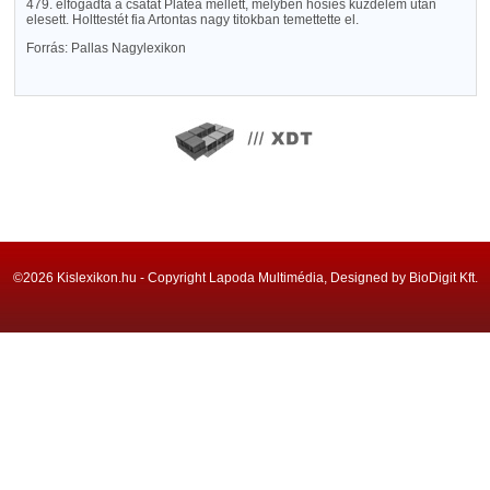
479. elfogadta a csatát Platea mellett, melyben hősies küzdelem után
elesett. Holttestét fia Artontas nagy titokban temettette el.
Forrás: Pallas Nagylexikon
©2026 Kislexikon.hu - Copyright Lapoda Multimédia, Designed by BioDigit Kft.