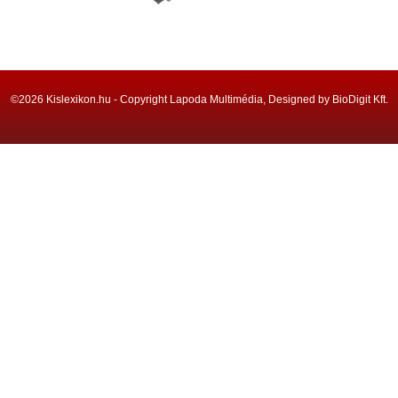
©2026 Kislexikon.hu - Copyright Lapoda Multimédia, Designed by BioDigit Kft.