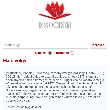
Címszó:
Tartalom:
Máriavölgy
(Marienthal, Marietal), kisközség Pozsony vmegye pozsonyi j.-ban, (1891)
756 tót lak.: hajdani pálos kolostorát I. Lajos alapította 1377. s ugyanő
adományozta nekik a községet is; utóbb a Pugger-család vásárolta meg a
községet. A kolostor templomát 1471. Rozgonyi László építette. Midőn II.
József a pálosrendet feloszlatta, M. a kincstár kezébe került s ettől
Schwarzenberg Frigyes herceg vette meg, ki a kolostort nyári lakká
alakította át; tőle Wolkenstein Marietta grófnő vette meg a M.-i uradalmat.
M. a Kis-Kárpátok Ny-i tövében igen csinos vidéken fekszik. Közelében
palakőbánya van.
Forrás: Pallas Nagylexikon