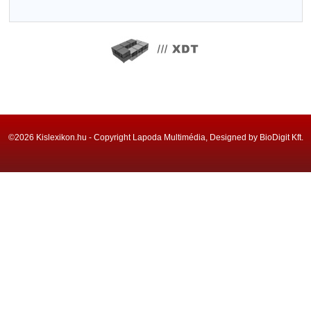
©2026 Kislexikon.hu - Copyright Lapoda Multimédia, Designed by BioDigit Kft.