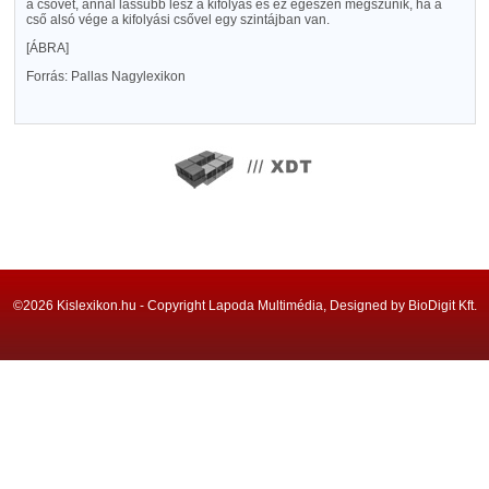
a csövet, annál lassubb lesz a kifolyás és ez egészen megszünik, ha a
cső alsó vége a kifolyási csővel egy szintájban van.
[ÁBRA]
Forrás: Pallas Nagylexikon
©2026 Kislexikon.hu - Copyright Lapoda Multimédia, Designed by BioDigit Kft.