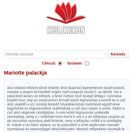
Címszó:
Tartalom:
Mariotte palackja
alul oldalsó kifolyócsővel ellátott, felül dugóval légmentesen elzárt palack,
melybe a dugón át mindkét végén nyilt üvegcső nyulik (l. az ábrát). Ha a
palackból kevés viz kifolyik, a felső rszben levő levegő kitágul, nyomása
kisebb lesz, mig az üvegcsövön át ható külső légnyomás a belsőt és a cső
alsó végétől a viz szinéig terjedő folyadékoszlop nyomását együtt véve
legyőzheti és légbuborékok szállhatnak a cső alsó végén a vizbe. Ekkor a
cső alsó végének szintájában, b-nek külső légnyomás uralkodik
mindaddig, amig a c vizfelület nem merül b alá s a viz kifolyása csupán az
ab vizoszlop nyomása alatt történik, mely a kifolyási csőtől a b szintájáig
ér. Habár a viz tükre sülyed, az ily palackból a vizet egyformán maradó
nyomással és sebességgel lehet kifolyatni. Mennél mélyebbre nyomják le