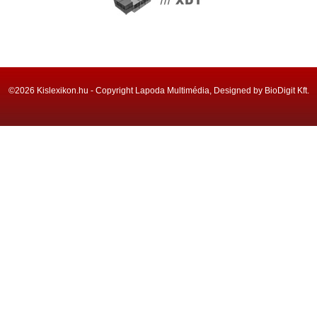
©2026 Kislexikon.hu - Copyright Lapoda Multimédia, Designed by BioDigit Kft.