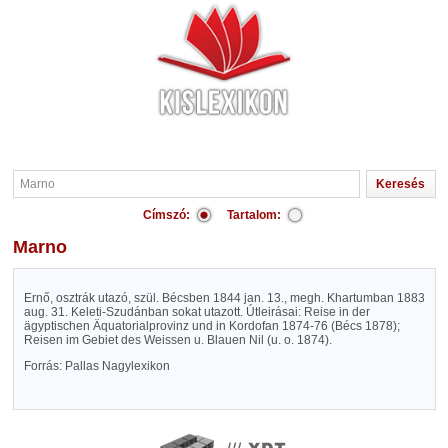
Címszó:
Tartalom:
Marno
Ernő, osztrák utazó, szül. Bécsben 1844 jan. 13., megh. Khartumban 1883
aug. 31. Keleti-Szudánban sokat utazott. Útleirásai: Reise in der
ägyptischen Äquatorialprovinz und in Kordofan 1874-76 (Bécs 1878);
Reisen im Gebiet des Weissen u. Blauen Nil (u. o. 1874).
Forrás: Pallas Nagylexikon