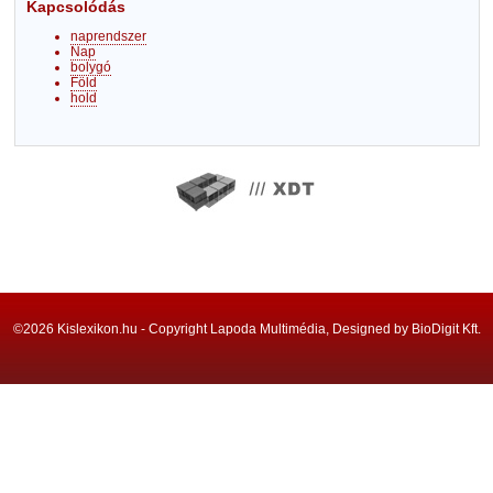
Kapcsolódás
naprendszer
Nap
bolygó
Föld
hold
©2026 Kislexikon.hu - Copyright Lapoda Multimédia, Designed by BioDigit Kft.