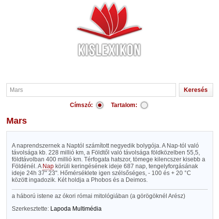
Címszó:
Tartalom:
Mars
A naprendszernek a Naptól számított negyedik bolygója. A Nap-tól való
távolsága kb. 228 millió km, a Földtől való távolsága földközelben 55,5,
földtávolban 400 millió km. Térfogata hatszor, tömege kilencszer kisebb a
Földénél. A
Nap
körüli keringésének ideje 687 nap, tengelyforgásának
ideje 24h 37" 23". Hőmérséklete igen szélsőséges, - 100 és + 20 °C
között ingadozik. Két holdja a Phobos és a Deimos.
a háború istene az ókori római mitológiában (a görögöknél Arész)
Szerkesztette:
Lapoda Multimédia