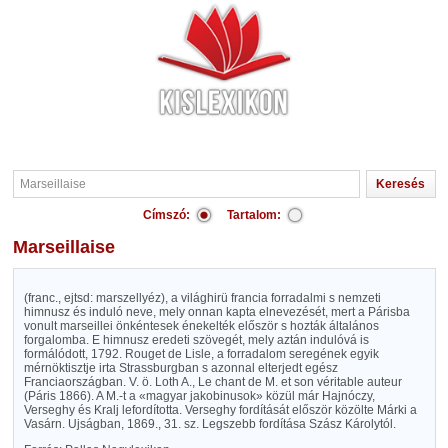
Címszó:
Tartalom:
Marseillaise
(franc., ejtsd: marszellyéz), a világhirü francia forradalmi s nemzeti
himnusz és induló neve, mely onnan kapta elnevezését, mert a Párisba
vonult marseillei önkéntesek énekelték először s hozták általános
forgalomba. E himnusz eredeti szövegét, mely aztán indulóvá is
formálódott, 1792. Rouget de Lisle, a forradalom seregének egyik
mérnöktisztje irta Strassburgban s azonnal elterjedt egész
Franciaországban. V. ö. Loth A., Le chant de M. et son véritable auteur
(Páris 1866). A M.-t a «magyar jakobinusok» közül már Hajnóczy,
Verseghy és Kralj lefordította. Verseghy fordítását először közölte Márki a
Vasárn. Ujságban, 1869., 31. sz. Legszebb fordítása Szász Károlytól.