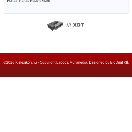
Forrás: Pallas Nagylexikon
©2026 Kislexikon.hu - Copyright Lapoda Multimédia, Designed by BioDigit Kft.