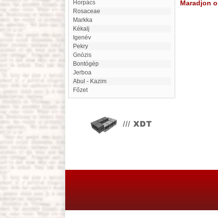
Horpács
Maradjon on
Rosaceae
markka
Kékalj
Igenév
Pekry
gnózis
Bontógép
Jerboa
Abul - Kazim
Főzet