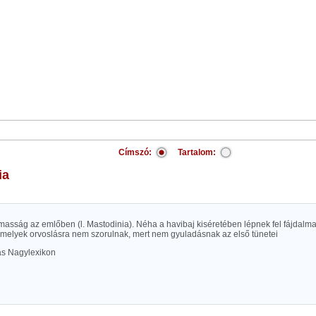
Címszó:
Tartalom:
ia
almasság az emlőben (l. Mastodinia). Néha a havibaj kiséretében lépnek fel fájdal
melyek orvoslásra nem szorulnak, mert nem gyuladásnak az első tünetei
las Nagylexikon