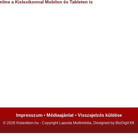
line a Kislexikonnal Mobilon és Tableten is
Impresszum
•
Médiaajánlat
•
Visszajelzés küldése
© 2026 Kislexikon.hu - Copyright Lapoda Multimédia, Designed by BioDigit Kft.