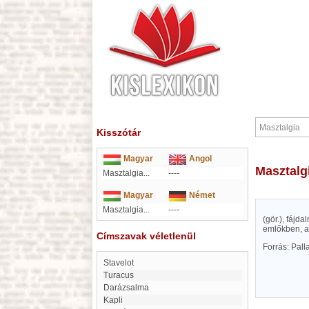
Kisszótár
Magyar
Angol
Masztalg
Masztalgia...
----
Magyar
Német
Masztalgia...
----
(gör.), fájd
emlőkben, a
Címszavak véletlenül
Forrás: Pal
Stavelot
Turacus
Darázsalma
kapli