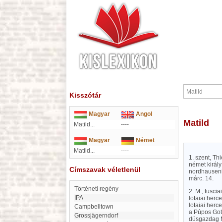
Kisszótár
Magyar
Angol
Matild
Matild...
----
Magyar
Német
Matild...
----
1. szent, Thi
német király
Címszavak véletlenül
nordhauseni
márc. 14.
Történeti regény
2. M., tuscia
IPA
lotaiai herce
lotaiai herc
Campbelltown
a Púpos Gott
Grossjägerndorf
dúsgazdag M.