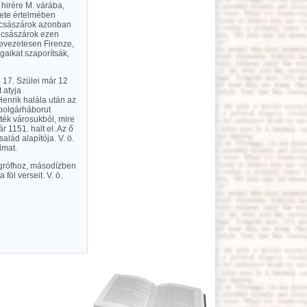
 hirére M. várába,
lete értelmében
et császárok azonban
a császárok ezen
 nevezetesen Firenze,
gaikat szaporítsák,
. 17. Szülei már 12
 atyja
Henrik halála után az
 polgárháborut
ték városukból, mire
r 1151. halt el. Az ő
salád alapítója. V. ö.
lmat.
i grófhoz, másodízben
föl verseit. V. ö.