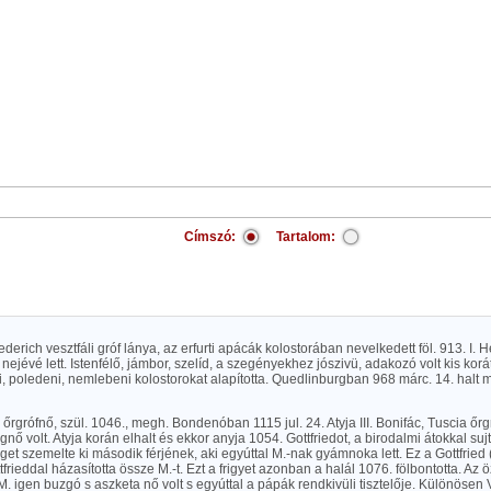
Címszó:
Tartalom:
ederich vesztfáli gróf lánya, az erfurti apácák kolostorában nevelkedett föl. 913. I. He
 nejévé lett. Istenfélő, jámbor, szelíd, a szegényekhez jószivü, adakozó volt kis korát
, poledeni, nemlebeni kolostorokat alapította. Quedlinburgban 968 márc. 14. halt
i őrgrófnő, szül. 1046., megh. Bondenóban 1115 jul. 24. Atyja III. Bonifác, Tuscia őrgr
gnő volt. Atyja korán elhalt és ekkor anyja 1054. Gottfriedot, a birodalmi átokkal sujt
eget szemelte ki második férjének, aki egyúttal M.-nak gyámnoka lett. Ez a Gottfried (
frieddal házasította össze M.-t. Ezt a frigyet azonban a halál 1076. fölbontotta. Az 
 igen buzgó s aszketa nő volt s egyúttal a pápák rendkivüli tisztelője. Különösen 