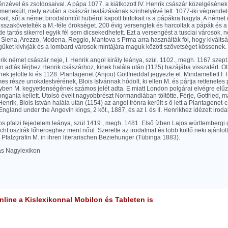
nzével és zsoldosaival. A pápa 1077. a kiátkozott IV. Henrik császár közelgésének
enekült, mely azután a császár lealázásának szinhelyévé lett. 1077-iki végrende
kait, sőt a német birodalomtól hübérül kapott birtokait is a pápákra hagyta. A ném
isszakövetelték a M.-féle örökséget. 200 évig versengtek és harcoltak a pápák és 
de tartós sikerrel egyik fél sem dicsekedhetett. Ezt a versengést a tusciai városok,
 Siena, Arezzo, Modena, Reggio, Mantova s Prma arra használták föl, hogy kiváltsá
güket kivivják és a lombard városok mintájára maguk között szövetséget kössenek.
nrik német császár neje, I. Henrik angol király leánya, szül. 1102., megh. 1167 szept
 adták férjhez Henrik császárhoz, kinek halála után (1125) hazájába visszatért. Ott
ek jelölte ki és 1128. Plantagenet (Anjou) Gottfrieddal jegyezte el. Mindamellett I. 
es része unokatestvérének, Blois Istvánnak hódolt, ki ellen M. és pártja rettenetes
yben M. kegyetlenségének számos jelét adta. E miatt London polgárai elvégre elűz
ngania kellett. Utolsó éveit nagyobbrészt Normandiában töltötte. Férje, Gotfried, má
. Henrik, Blois István halála után (1154) az angol trónra került s ő lett a Plantagenet-c
England under the Angevin kings, 2 köt., 1887, és az I. és II. Henrikhez idézett iroda
Lajos pfalzi fejedelem leánya, szül 1419., megh. 1481. Első ízben Lajos württemberg
cht osztrák főherceghez ment nőül. Szerette az irodalmat és több költő neki ajánlotta 
 Pfalzgräfin M. in ihren literarischen Beziehunger (Tübinga 1883).
las Nagylexikon
line a Kislexikonnal Mobilon és Tableten is