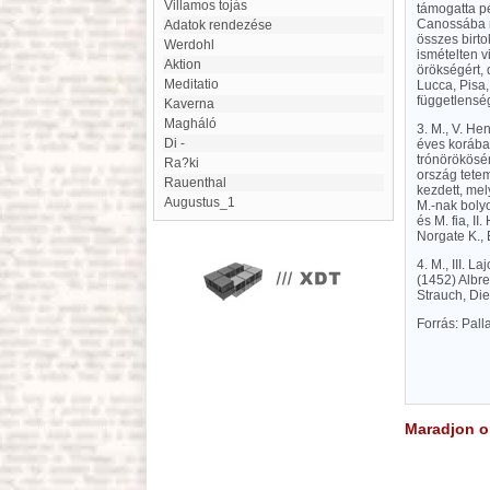
Villamos tojás
támogatta pé
Canossába m
Adatok rendezése
összes birto
Werdohl
ismételten v
Aktion
örökségért, 
Meditatio
Lucca, Pisa,
függetlensé
kaverna
Magháló
3. M., V. He
di -
éves korában
trónörökösén
Ra?ki
ország tetem
Rauenthal
kezdett, mel
augustus_1
M.-nak bolyo
és M. fia, II
Norgate K., 
4. M., III. 
(1452) Albre
Strauch, Die
Forrás: Pal
Maradjon on