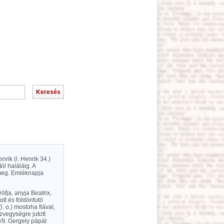
nrik (l. Henrik 34.)
ól haláláig. A
 meg. Emléknapja
ófja, anyja Beatrix,
ott és földönfutó
l. o.) mostoha fiával,
özvegységre jutott
VII. Gergely pápát