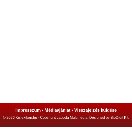
Impresszum
•
Médiaajánlat
•
Visszajelzés küldése
© 2026 Kislexikon.hu - Copyright Lapoda Multimédia, Designed by BioDigit Kft.