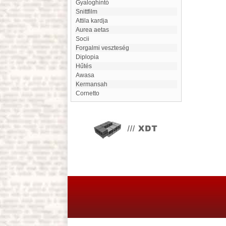
Gyaloghintó
snittfilm
Attila kardja
aurea aetas
Socii
forgalmi veszteség
Diplopia
hűtés
Awasa
Kermansah
Cornetto