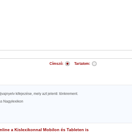
Címszó:
Tartalom:
ljvajnyelv kifejezése, mely azt jelenti: tönkrement.
las Nagylexikon
line a Kislexikonnal Mobilon és Tableten is