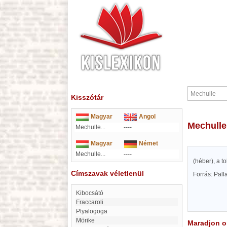
Kisszótár
Magyar
Angol
Mechulle
Mechulle...
----
Magyar
Német
Mechulle...
----
(héber), a to
Címszavak véletlenül
Forrás: Pal
Kibocsátó
Fraccaroli
Ptyalogoga
Mörike
Maradjon on