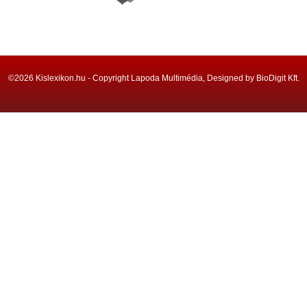
©2026 Kislexikon.hu - Copyright Lapoda Multimédia, Designed by BioDigit Kft.