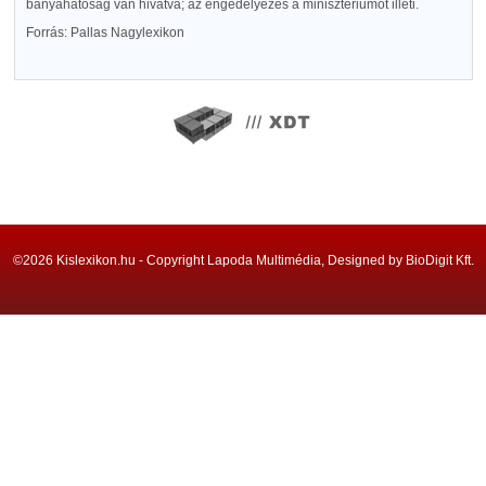
bányahatóság van hivatva; az engedélyezés a minisztériumot illeti.
Forrás: Pallas Nagylexikon
©2026 Kislexikon.hu - Copyright Lapoda Multimédia, Designed by BioDigit Kft.