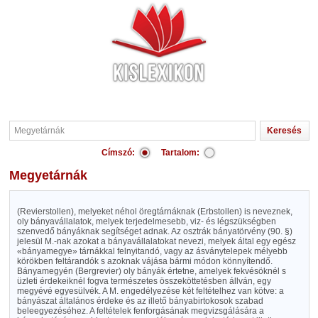
Címszó:
Tartalom:
Megyetárnák
(Revierstollen), melyeket néhol öregtárnáknak (Erbstollen) is neveznek,
oly bányavállalatok, melyek terjedelmesebb, viz- és légszükségben
szenvedő bányáknak segítséget adnak. Az osztrák bányatörvény (90. §)
jelesül M.-nak azokat a bányavállalatokat nevezi, melyek által egy egész
«bányamegye» tárnákkal felnyitandó, vagy az ásványtelepek mélyebb
körökben feltárandók s azoknak vájása bármi módon könnyítendő.
Bányamegyén (Bergrevier) oly bányák értetne, amelyek fekvésöknél s
üzleti érdekeiknél fogva természetes összeköttetésben állván, egy
megyévé egyesülvék. A M. engedélyezése két feltételhez van kötve: a
bányászat általános érdeke és az illető bányabirtokosok szabad
beleegyezéséhez. A feltételek fenforgásának megvizsgálására a