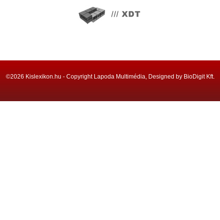
©2026 Kislexikon.hu - Copyright Lapoda Multimédia, Designed by BioDigit Kft.