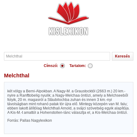
Címszó:
Tartalom:
Melchthal
két völgy a Berni-Alpokban. A Nagy-M. a Graustocktól (2663 m.) 20 km.-
nyire a Ranfttobelig nyulik; a Nagy-Melchaa öntözi, amely a Melchseeből
folyik, 20 m. magasról a Stäubilochba zuhan és innen 3 km.-nyi
távolságban mint rohanó patak tör újra elő. Mintegy közepén van M. falu;
ebben lakott állítólag Melchthali Arnold, a svájci szövetség egyik alapítója.
A Kis-M.-t amattól a Hohenstollen-lánc választja el, a Kis-Melchaa öntözi.
Forrás: Pallas Nagylexikon