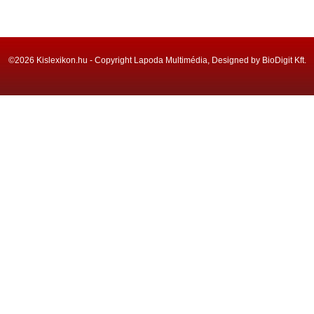
©2026 Kislexikon.hu - Copyright Lapoda Multimédia, Designed by BioDigit Kft.