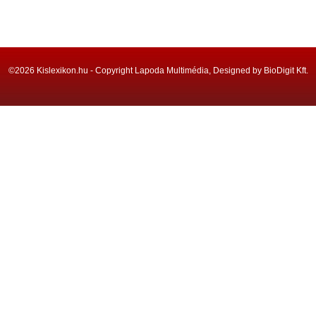
©2026 Kislexikon.hu - Copyright Lapoda Multimédia, Designed by BioDigit Kft.