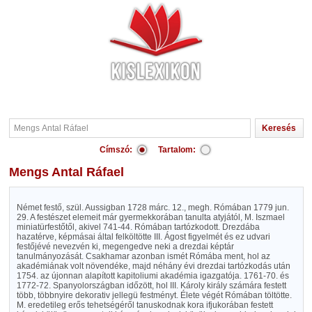
Címszó:
Tartalom:
Mengs Antal Ráfael
Német festő, szül. Aussigban 1728 márc. 12., megh. Rómában 1779 jun.
29. A festészet elemeit már gyermekkorában tanulta atyjától, M. Iszmael
miniatürfestőtől, akivel 741-44. Rómában tartózkodott. Drezdába
hazatérve, képmásai által felköltötte III. Ágost figyelmét és ez udvari
festőjévé nevezvén ki, megengedve neki a drezdai képtár
tanulmányozását. Csakhamar azonban ismét Rómába ment, hol az
akadémiának volt növendéke, majd néhány évi drezdai tartózkodás után
1754. az újonnan alapított kapitoliumi akadémia igazgatója. 1761-70. és
1772-72. Spanyolországban időzött, hol III. Károly király számára festett
több, többnyire dekorativ jellegü festményt. Élete végét Rómában töltötte.
M. eredetileg erős tehetségéről tanuskodnak kora ifjukorában festett