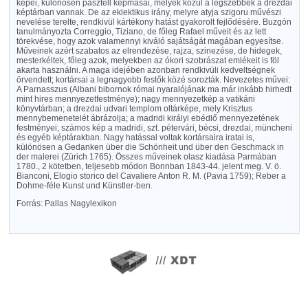
képei, különösen pasztell képmásai, melyek közül a legszebbek a drezdai
képtárban vannak. De az eklektikus irány, melyre atyja szigoru művészi
nevelése terelte, rendkivül kártékony hatást gyakorolt fejlődésére. Buzgón
tanulmányozta Correggio, Tiziano, de főleg Rafael műveit és az lett
törekvése, hogy azok valamennyi kiváló sajátságát magában egyesítse.
Műveinek azért szabatos az elrendezése, rajza, szinezése, de hidegek,
mesterkéltek, főleg azok, melyekben az ókori szobrászat emlékeit is föl
akarta használni. A maga idejében azonban rendkivüli kedveltségnek
örvendett; kortársai a legnagyobb festők közé sorozták. Nevezetes művei:
A Parnasszus (Albani bibornok római nyaralójának ma már inkább hirhedt
mint hires mennyezetfestménye); nagy mennyezetkép a vatikáni
könyvtárban; a drezdai udvari templom oltárképe, mely Krisztus
mennybemenetelét ábrázolja; a madridi királyi ebédlő mennyezetének
festményei; számos kép a madridi, szt. pétervári, bécsi, drezdai, müncheni
és egyéb képtárakban. Nagy hatással voltak kortársaira iratai is,
különösen a Gedanken über die Schönheit und über den Geschmack in
der malerei (Zürich 1765). Összes műveinek olasz kiadása Parmában
1780., 2 kötetben, teljesebb módon Bonnban 1843-44. jelent meg. V. ö.
Bianconi, Elogio storico del Cavaliere Anton R. M. (Pavia 1759); Reber a
Dohme-féle Kunst und Künstler-ben.
Forrás: Pallas Nagylexikon