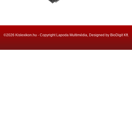
©2026 Kislexikon.hu - Copyright Lapoda Multimédia, Designed by BioDigit Kft.