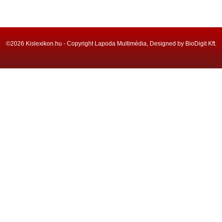
©2026 Kislexikon.hu - Copyright Lapoda Multimédia, Designed by BioDigit Kft.