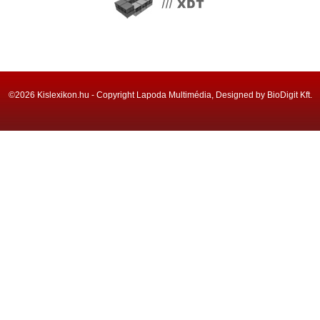
©2026 Kislexikon.hu - Copyright Lapoda Multimédia, Designed by BioDigit Kft.