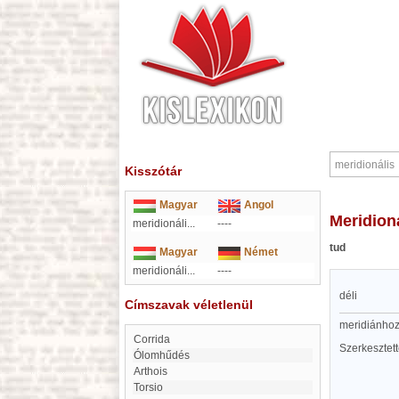
Kisszótár
Magyar
Angol
meridion
meridionáli...
----
tud
Magyar
Német
meridionáli...
----
déli
Címszavak véletlenül
meridiánhoz
corrida
Szerkesztet
Ólomhűdés
Arthois
Torsio