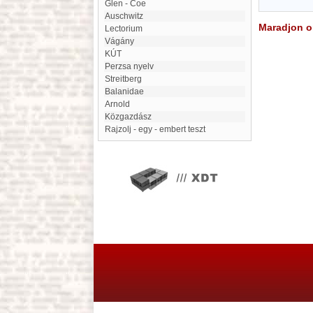
Glen - Coe
Auschwitz
Maradjon on
Lectorium
Vágány
KÚT
perzsa nyelv
Streitberg
Balanidae
Arnold
Közgazdász
Rajzolj - egy - embert teszt