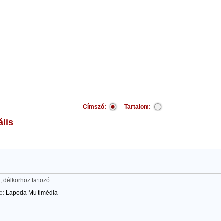
Címszó:
Tartalom:
ális
, délkörhöz tartozó
te:
Lapoda Multimédia