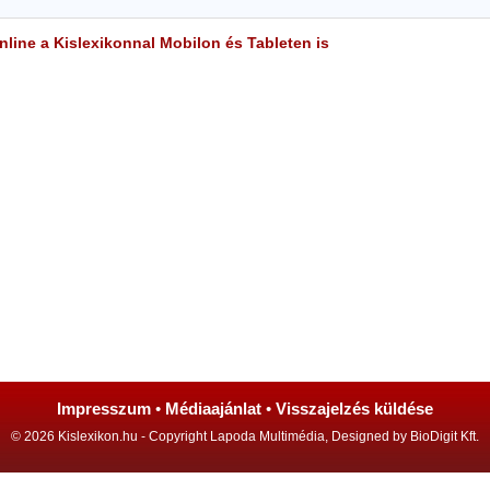
line a Kislexikonnal Mobilon és Tableten is
Impresszum
•
Médiaajánlat
•
Visszajelzés küldése
© 2026 Kislexikon.hu - Copyright Lapoda Multimédia, Designed by BioDigit Kft.