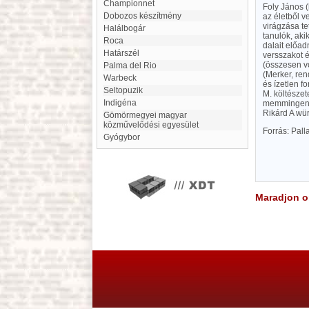
Championnet
Foly János (
Dobozos készítmény
az életből v
virágzása te
Halálbogár
tanulók, aki
Roca
dalait előad
Határszél
versszakot é
(összesen vo
Palma del Rio
(Merker, ren
Warbeck
és ízetlen f
Seltopuzik
M. költészet
indigéna
memmingenim
Rikárd A wü
Gömörmegyei magyar
közművelődési egyesület
Forrás: Pal
Gyógybor
Maradjon on