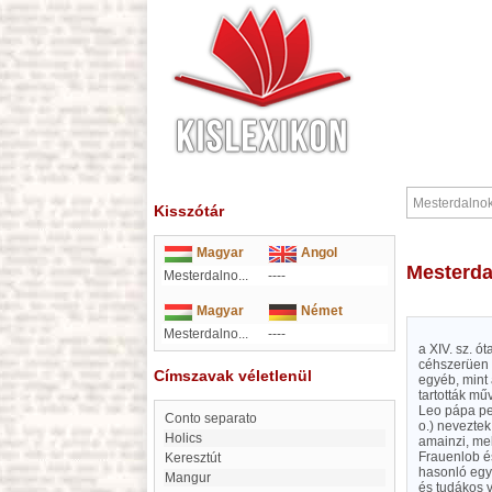
Kisszótár
Magyar
Angol
Mesterd
Mesterdalno...
----
Magyar
Német
Mesterdalno...
----
a XIV. sz. ó
céhszerüen 
Címszavak véletlenül
egyéb, mint 
tartották mű
Leo pápa ped
conto separato
o.) neveztek
Holics
amainzi, me
Frauenlob é
Keresztút
hasonló egye
Mangur
és tudákos 