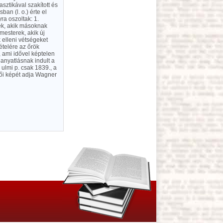
sztikával szakított és
an (l. o.) érte el
ra oszoltak: 1.
sek, akik másoknak
mesterek, akik új
 elleni vétségeket
ételére az őrök
, ami idővel képtelen
hanyatlásnak indult a
 ulmi p. csak 1839., a
ői képét adja Wagner