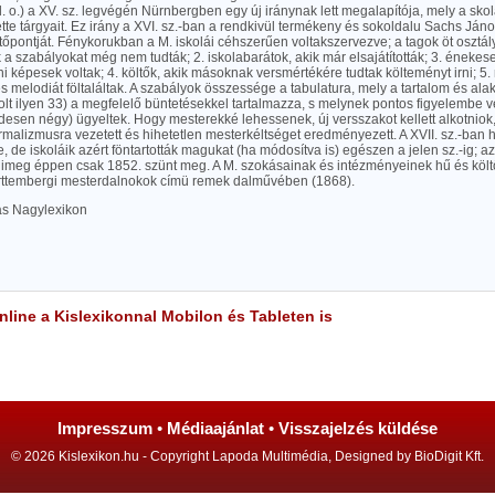
l. o.) a XV. sz. legvégén Nürnbergben egy új iránynak lett megalapítója, mely a skola
ette tárgyait. Ez irány a XVI. sz.-ban a rendkivül termékeny és sokoldalu Sachs Jánosb
tőpontját. Fénykorukban a M. iskolái céhszerűen voltakszervezve; a tagok öt osztály
k a szabályokat még nem tudták; 2. iskolabarátok, akik már elsajátították; 3. éneke
ni képesek voltak; 4. költők, akik másoknak versmértékére tudtak költeményt irni; 5. 
s melodiát föltaláltak. A szabályok összessége a tabulatura, mely a tartalom és alak
lt ilyen 33) a megfelelő büntetésekkel tartalmazza, s melynek pontos figyelembe v
desen négy) ügyeltek. Hogy mesterekké lehessenek, új versszakot kellett alkotniok
ormalizmusra vezetett és hihetetlen mesterkéltséget eredményezett. A XVII. sz.-ban 
e, de iskoláik azért föntartották magukat (ha módosítva is) egészen a jelen sz.-ig; az
eg éppen csak 1852. szünt meg. A M. szokásainak és intézményeinek hű és költ
rttembergi mesterdalnokok címü remek dalművében (1868).
las Nagylexikon
line a Kislexikonnal Mobilon és Tableten is
Impresszum
•
Médiaajánlat
•
Visszajelzés küldése
© 2026 Kislexikon.hu - Copyright Lapoda Multimédia, Designed by BioDigit Kft.