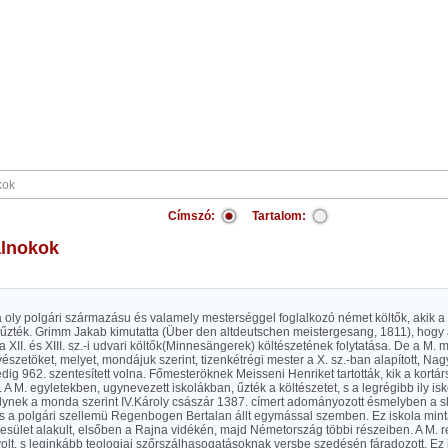
Címszó:
Tartalom:
alnokok
ta oly polgári származásu és valamely mesterséggel foglalkozó német költők, akik a 
űzték. Grimm Jakab kimutatta (Über den altdeutschen meistergesang, 1811), hogy 
a XII. és XIII. sz.-i udvari költők(Minnesängerek) költészetének folytatása. De a M
vészetöket, melyet, mondájuk szerint, tizenkétrégi mester a X. sz.-ban alapított, Nagy
ig 962. szentesített volna. Főmesteröknek Meisseni Henriket tartották, kik a kortár
. A M. egyletekben, ugynevezett iskolákban, űzték a költészetet, s a legrégibb ily i
lynek a monda szerint IV.Károly császár 1387. címert adományozott ésmelyben a sk
s a polgári szellemü Regenbogen Bertalan állt egymással szemben. Ez iskola min
sület alakult, elsőben a Rajna vidékén, majd Németország többi részeiben. A M. ré
volt, s leginkább teologiai szőrszálhasogatásoknak versbe szedésén fáradozott. E