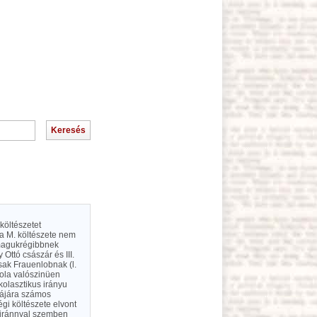
költészetet
a M. költészete nem
. magukrégibbnek
 Ottó császár és III.
sak Frauenlobnak (l.
skola valószinüen
olasztikus irányu
tájára számos
gi költészete elvont
z iránnyal szemben