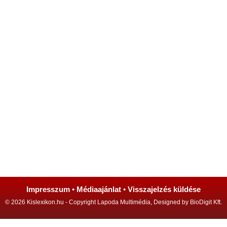
Impresszum
•
Médiaajánlat
•
Visszajelzés küldése
© 2026 Kislexikon.hu - Copyright Lapoda Multimédia, Designed by BioDigit Kft.