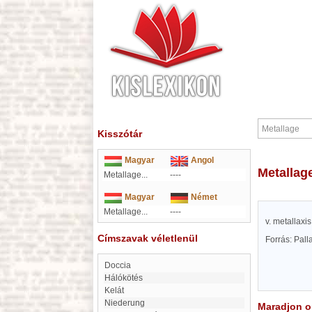
Kisszótár
Magyar
Angol
Metallag
Metallage...
----
Magyar
Német
Metallage...
----
v. metallaxis
Címszavak véletlenül
Forrás: Pal
Doccia
Hálókötés
kelát
Niederung
Maradjon on