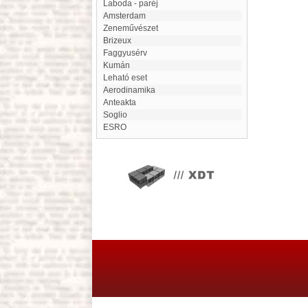
Laboda - paréj
Amsterdam
Zeneművészet
Brizeux
Faggyusérv
Kumán
Leható eset
aerodinamika
anteakta
Soglio
ESRO