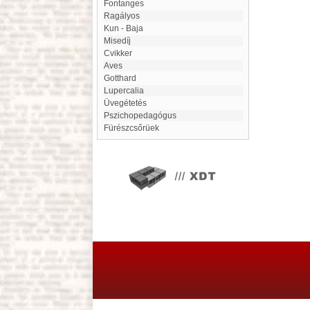
Fontanges
Ragályos
Kun - Baja
Misedíj
Cvikker
Aves
Gotthard
Lupercalia
Üvegétetés
Pszichopedagógus
Fürészcsőrüek