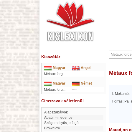
Kisszótár
Magyar
Angol
Métaux 
Métaux forg...
----
Magyar
Német
Métaux forg...
----
l. Mokumé.
Címszavak véletlenül
Forrás: Pal
Alapszabályok
Abaúji - medence
szögemeltyűs jelfogó
Brownlow
Maradjon on