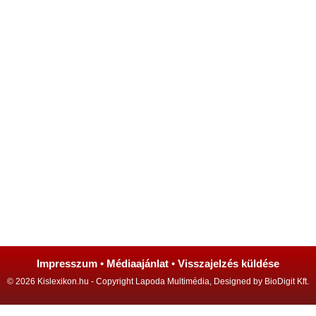
Impresszum
•
Médiaajánlat
•
Visszajelzés küldése
© 2026 Kislexikon.hu - Copyright Lapoda Multimédia, Designed by BioDigit Kft.