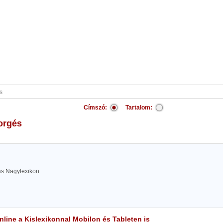
Címszó:
Tartalom:
forgés
las Nagylexikon
line a Kislexikonnal Mobilon és Tableten is