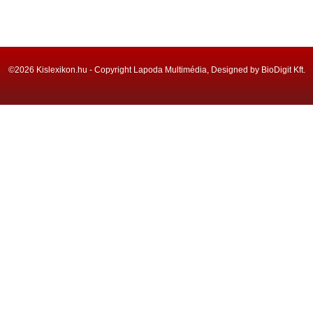
©2026 Kislexikon.hu - Copyright Lapoda Multimédia, Designed by BioDigit Kft.