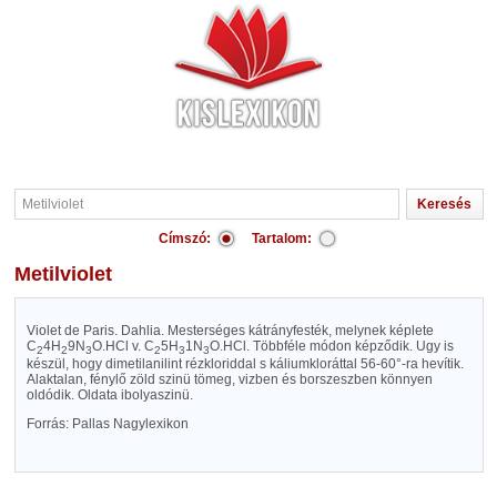
Címszó:
Tartalom:
Metilviolet
Violet de Paris. Dahlia. Mesterséges kátrányfesték, melynek képlete
C
4H
9N
O.HCl v. C
5H
1N
O.HCl. Többféle módon képződik. Ugy is
2
2
3
2
3
3
készül, hogy dimetilanilint rézkloriddal s káliumkloráttal 56-60°-ra hevítik.
Alaktalan, fénylő zöld szinü tömeg, vizben és borszeszben könnyen
oldódik. Oldata ibolyaszinü.
Forrás: Pallas Nagylexikon