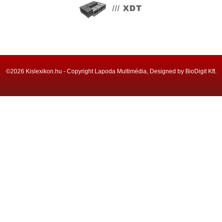
©2026 Kislexikon.hu - Copyright Lapoda Multimédia, Designed by BioDigit Kft.