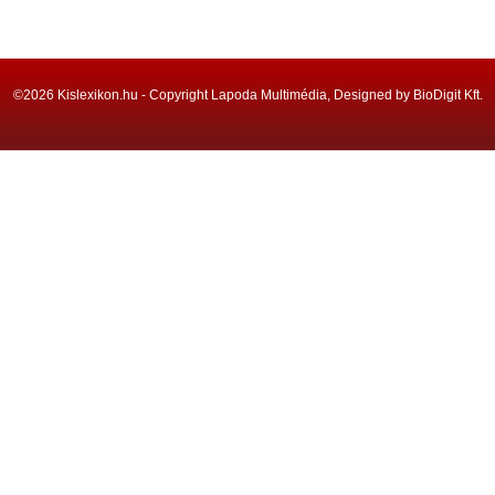
©2026 Kislexikon.hu - Copyright Lapoda Multimédia, Designed by BioDigit Kft.