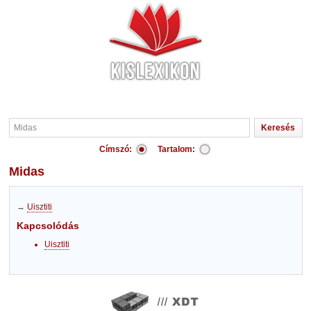
Címszó:
Tartalom:
Midas
→
Uisztiti
Kapcsolódás
Uisztiti