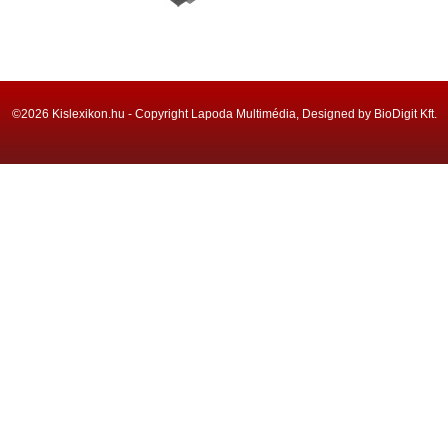
©2026 Kislexikon.hu - Copyright Lapoda Multimédia, Designed by BioDigit Kft.