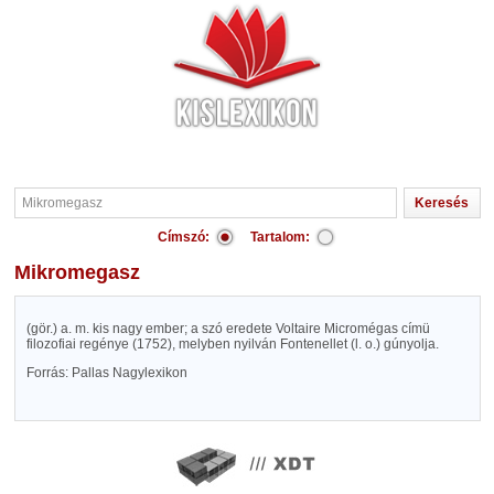
Címszó:
Tartalom:
Mikromegasz
(gör.) a. m. kis nagy ember; a szó eredete Voltaire Micromégas címü
filozofiai regénye (1752), melyben nyilván Fontenellet (l. o.) gúnyolja.
Forrás: Pallas Nagylexikon