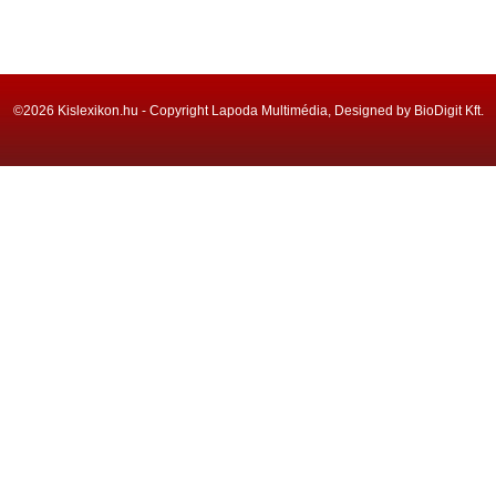
©2026 Kislexikon.hu - Copyright Lapoda Multimédia, Designed by BioDigit Kft.