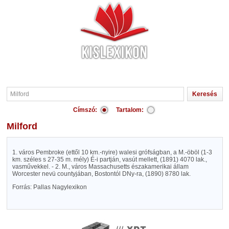
Címszó:
Tartalom:
Milford
1. város Pembroke (ettől 10 km.-nyire) walesi grófságban, a M.-öböl (1-3
km. széles s 27-35 m. mély) É-i partján, vasút mellett, (1891) 4070 lak.,
vasművekkel. - 2. M., város Massachusetts északamerikai állam
Worcester nevü countyjában, Bostontól DNy-ra, (1890) 8780 lak.
Forrás: Pallas Nagylexikon