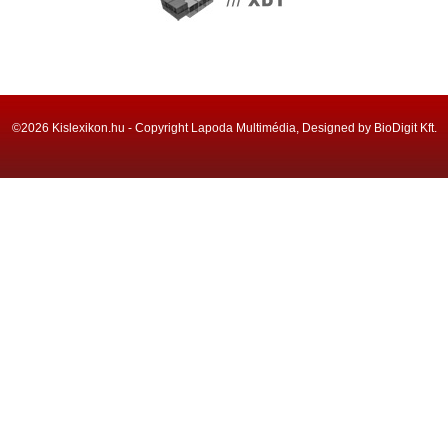
©2026 Kislexikon.hu - Copyright Lapoda Multimédia, Designed by BioDigit Kft.