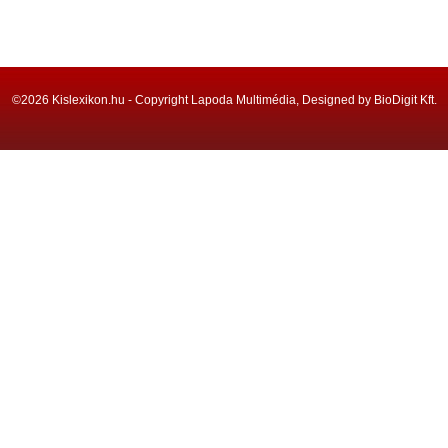
©2026 Kislexikon.hu - Copyright Lapoda Multimédia, Designed by BioDigit Kft.