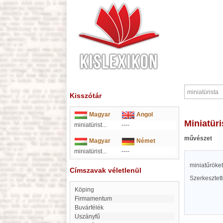
Kisszótár
Magyar
Angol
miniatür
miniatürist...
----
művészet
Magyar
Német
miniatürist...
----
miniatűröke
Címszavak véletlenül
Szerkesztet
Köping
firmamentum
Buvárfélék
Uszányfű