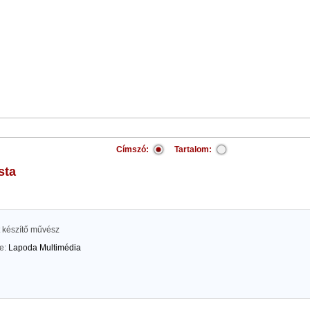
Címszó:
Tartalom:
ista
t készítő művész
te:
Lapoda Multimédia