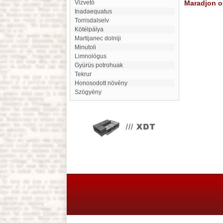
Vizvető
Maradjon on
Inadaequatus
Torrisdalselv
Kötélpálya
Martijanec dolniji
Minutoli
limnológus
Gyürüs potrohuak
Tekrur
Honosodott növény
Szögyény