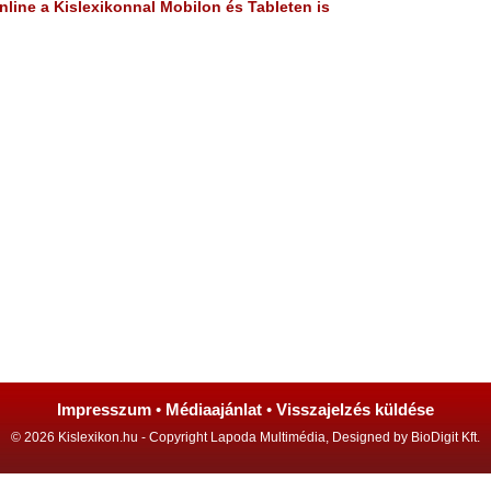
line a Kislexikonnal Mobilon és Tableten is
Impresszum
•
Médiaajánlat
•
Visszajelzés küldése
© 2026 Kislexikon.hu - Copyright Lapoda Multimédia, Designed by BioDigit Kft.