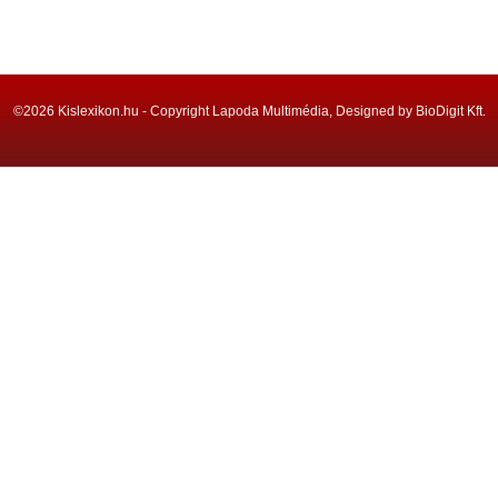
©2026 Kislexikon.hu - Copyright Lapoda Multimédia, Designed by BioDigit Kft.