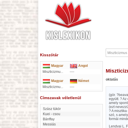
Kisszótár
Magyar
Angol
Misztic
Miszticizmu...
----
oktatás
Magyar
Német
Miszticizmu...
----
(gör. ?beava
Címszavak véletlenül
együtt. ? Az 
amely spontá
(ezt nevezz
Szász tükör
? A misztika
Kuei - csou
szó, s amely
formái minde
Bánffay
messiás
Lendvai L. 