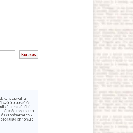
ek kultuszával jár
ról szóló elbeszélés,
nális értelmezéséből
? ettől még megmarad.
 és eljárásokról esik
ozófiailag kifinomult