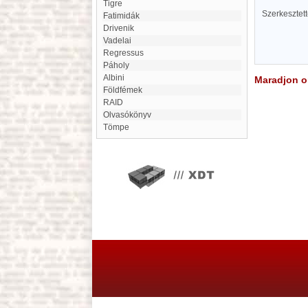
Tigre
Szerkesztet
Fatimidák
Drivenik
Vadelai
Regressus
Páholy
Albini
Maradjon on
Földfémek
RAID
Olvasókönyv
Tömpe