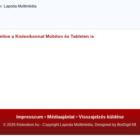
te:
Lapoda Multimédia
line a Kislexikonnal Mobilon és Tableten is
Impresszum
•
Médiaajánlat
•
Visszajelzés küldése
© 2026 Kislexikon.hu - Copyright Lapoda Multimédia, Designed by BioDigit Kft.