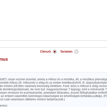
Címszó:
Tartalom:
izmus
tott?): olyan eszmei áramlat, amely a mítosz és a misztika, ált. a misztikus jelenség
eredeti mítosz (ill. mítoszok) a világ és az ember keletkezéséről, ill. alapszituációjá
n módon jött létre valamely közösség életében. A tud. kiűzi a mítoszt a világ racio
ük demitologizálásnak), de nem tud. magyarázóereje ? éppúgy, mint a művészeté 
 olyan rendszer és eszmeáramlat, amelyben titokzatos, ésszel fölfoghatatlan erőkről
 az embert valamiféle különleges képességek és lehetőségek birtokába juttatja. (Fil
zt csak valamilyen áttételes módon tartalmazzák.)
Ferenc