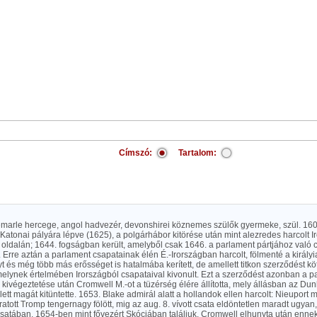
Címszó:
Tartalom:
emarle hercege, angol hadvezér, devonshirei köznemes szülők gyermeke, szül. 160
 Katonai pályára lépve (1625), a polgárhábor kitörése után mint alezredes harcolt 
k oldalán; 1644. fogságban került, amelyből csak 1646. a parlament pártjához való 
. Erre aztán a parlament csapatainak élén É.-Irországban harcolt, fölmenté a királyia
 és még több más erősséget is hatalmába kerített, de amellett titkon szerződést kötö
melynek értelmében Irországból csapataival kivonult. Ezt a szerződést azonban a par
y kivégeztetése után Cromwell M.-ot a tüzérség élére állította, mely állásban az Dunb
tt magát kitüntette. 1653. Blake admirál alatt a hollandok ellen harcolt: Nieuport me
atott Tromp tengernagy fölött, mig az aug. 8. vívott csata eldöntetlen maradt ugyan
csatában. 1654-ben mint fővezért Skóciában találjuk. Cromwell elhunyta után enne