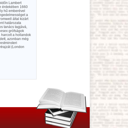
 midőn Lambert
éke érdekében 1660
roly hű emberével
 engedelmességet a
mwell által kizárt
ent határozata
kos tanács tagjává,
lesex grófságok
 harcolt a hollandok
edett, azonban még
estminsteri
letrajzát (London