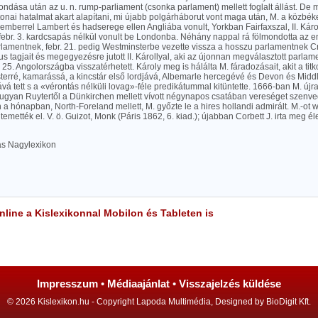
ndása után az u. n. rump-parliament (csonka parlament) mellett foglalt állást. De
tonai hatalmat akart alapítani, mi újabb polgárháborut vont maga után, M. a közb
 emberrel Lambert és hadserege ellen Angliába vonult, Yorkban Fairfaxszal, II. Ká
 febr. 3. kardcsapás nélkül vonult be Londonba. Néhány nappal rá fölmondotta az
lamentnek, febr. 21. pedig Westminsterbe vezette vissza a hosszu parlamentnek Cro
us tagjait és megegyezésre jutott II. Károllyal, aki az újonnan megválasztott parlam
 25. Angolországba visszatérhetett. Károly meg is hálálta M. fáradozásait, akit a tit
terré, kamarássá, a kincstár első lordjává, Albemarle hercegévé és Devon és Midd
á tett s a «vérontás nélküli lovag»-féle predikátummal kitüntette. 1666-ban M. újra
r ugyan Ruytertől a Dünkirchen mellett vívott négynapos csatában vereséget szenv
 hónapban, North-Foreland mellett, M. győzte le a hires hollandi admirált. M.-ot w
emették el. V. ö. Guizot, Monk (Páris 1862, 6. kiad.); újabban Corbett J. irta meg é
las Nagylexikon
line a Kislexikonnal Mobilon és Tableten is
Impresszum
•
Médiaajánlat
•
Visszajelzés küldése
© 2026 Kislexikon.hu - Copyright Lapoda Multimédia, Designed by BioDigit Kft.