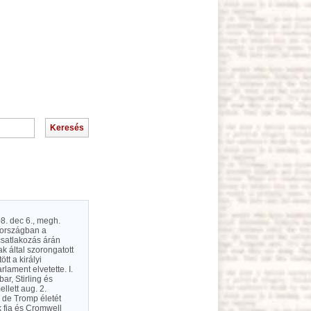
8. dec 6., megh.
Irországban a
csatlakozás árán
k által szorongatott
tt a királyi
lament elvetette. I.
ar, Stirling és
llett aug. 2.
, de Tromp életét
k fia és Cromwell