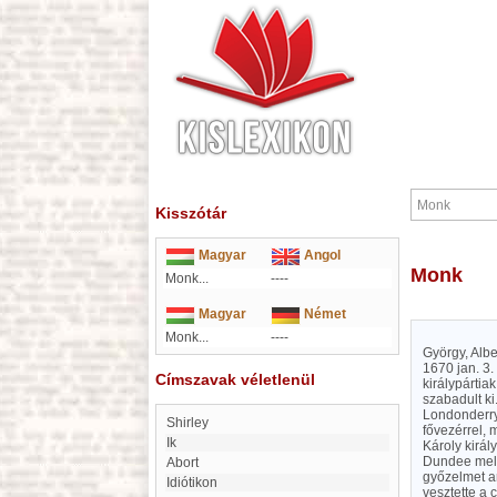
Kisszótár
Magyar
Angol
Monk
Monk...
----
Magyar
Német
Monk...
----
György, Alb
1670 jan. 3.
Címszavak véletlenül
királypártia
szabadult ki
Londonderryt
Shirley
fővezérrel, 
Ik
Károly királ
Dundee melle
abort
győzelmet ar
Idiótikon
vesztette a 