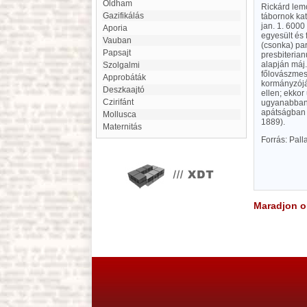
Oldham
Rickárd lemo
gazifikálás
tábornok ka
jan. 1. 6000
Aporia
egyesült és
Vauban
(csonka) par
Papsajt
presbiterian
alapján máj.
Szolgalmi
főlovászmes
Approbáták
kormányzójáv
Deszkaajtó
ellen; ekko
Czirifánt
ugyanabban a
apátságban t
mollusca
1889).
maternitás
Forrás: Pal
Maradjon on