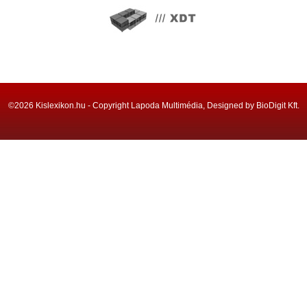
©2026 Kislexikon.hu - Copyright Lapoda Multimédia, Designed by BioDigit Kft.