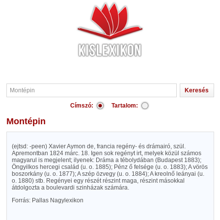
Címszó:
Tartalom:
Montépin
(ejtsd: -peen) Xavier Aymon de, francia regény- és drámairó, szül.
Apremontban 1824 márc. 18. Igen sok regényt irt, melyek közül számos
magyarul is megjelent; ilyenek: Dráma a tébolydában (Budapest 1883);
Öngyilkos hercegi család (u. o. 1885); Pénz ő felsége (u. o. 1883); A vörös
boszorkány (u. o. 1877); A szép özvegy (u. o. 1884); A kreolnő leányai (u.
o. 1880) stb. Regényei egy részét részint maga, részint másokkal
átdolgozta a boulevardi szinházak számára.
Forrás: Pallas Nagylexikon