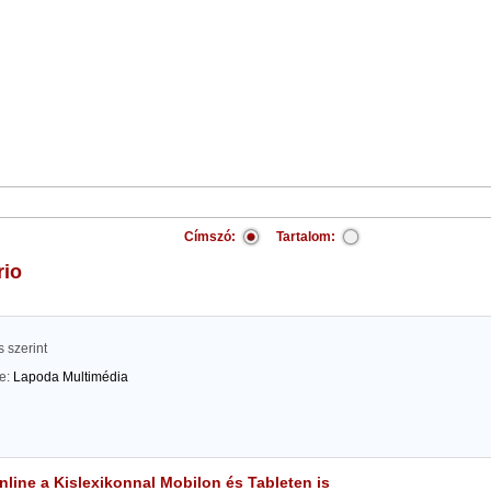
Címszó:
Tartalom:
rio
 szerint
te:
Lapoda Multimédia
line a Kislexikonnal Mobilon és Tableten is