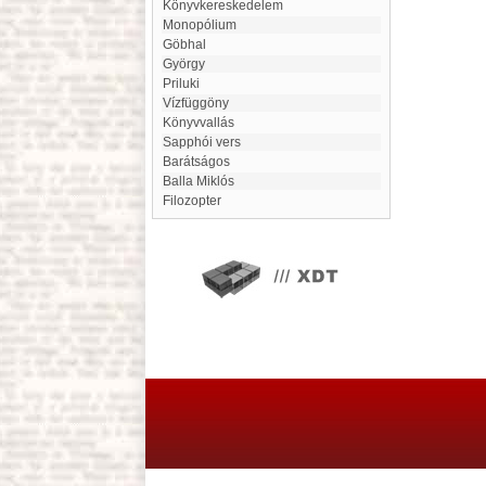
Könyvkereskedelem
monopólium
Göbhal
György
Priluki
Vízfüggöny
Könyvvallás
Sapphói vers
Barátságos
Balla Miklós
filozopter