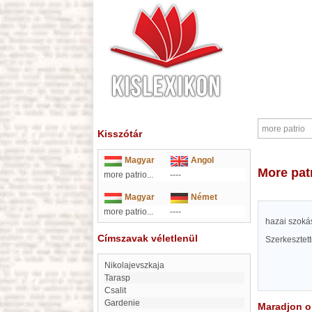
Kisszótár
Magyar
Angol
more pat
more patrio...
----
Magyar
Német
more patrio...
----
hazai szokás
Címszavak véletlenül
Szerkesztet
Nikolajevszkaja
Tarasp
Csalit
Gardenie
Maradjon on