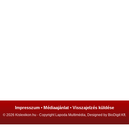
Impresszum
•
Médiaajánlat
•
Visszajelzés küldése
© 2026 Kislexikon.hu - Copyright Lapoda Multimédia, Designed by BioDigit Kft.