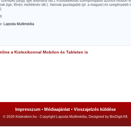
i) szerepet (tárgy, igei állítmány stb.). A toldalékolás szempontjából azonos módon 
tnak (ige, főnév, melléknév stb.). Vannak gazdagabb (pl. a magyar) és szegényebb 
).
lt
te:
Lapoda Multimédia
line a Kislexikonnal Mobilon és Tableten is
Impresszum
•
Médiaajánlat
•
Visszajelzés küldése
© 2026 Kislexikon.hu - Copyright Lapoda Multimédia, Designed by BioDigit Kft.