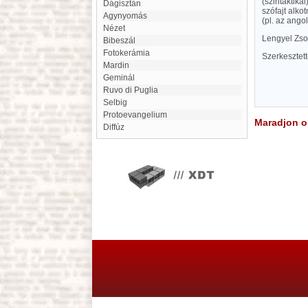
(szintaktika
Dágisztán
szófajt alko
Agynyomás
(pl. az angol
Nézet
Lengyel Zso
Bibeszál
fotokerámia
Szerkesztet
Mardin
geminál
Ruvo di Puglia
Selbig
Protoevangelium
Maradjon on
diffúz