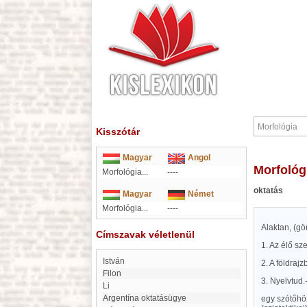
Kisszótár
Magyar
Angol
Morfológ
Morfológia...
----
oktatás
Magyar
Német
Morfológia...
----
Alaktan, (gör
Címszavak véletlenül
1. Az élő sz
István
2. A földrajz
Filon
3. Nyelvtud.
Li
Argentína oktatásügye
egy szótőhöz