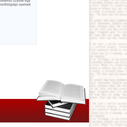
viselkedő szavak egy
morfológiájú nyelvek