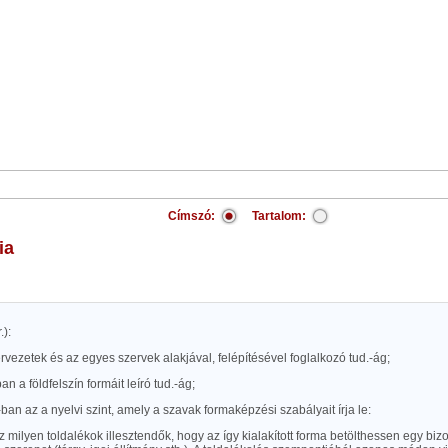
Címszó:
Tartalom:
ia
.):
ervezetek és az egyes szervek alakjával, felépítésével foglalkozó tud.-ág;
ban a földfelszín formáit leíró tud.-ág;
-ban az a nyelvi szint, amely a szavak formaképzési szabályait írja le:
 milyen toldalékok illesztendők, hogy az így kialakított forma betölthessen egy bi