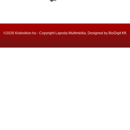
©2026 Kislexikon.hu - Copyright Lapoda Multimédia, Designed by BioDigit Kft.