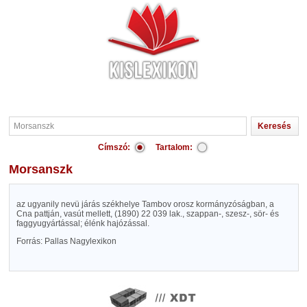
Címszó:
Tartalom:
Morsanszk
az ugyanily nevü járás székhelye Tambov orosz kormányzóságban, a
Cna pattján, vasút mellett, (1890) 22 039 lak., szappan-, szesz-, sör- és
faggyugyártással; élénk hajózással.
Forrás: Pallas Nagylexikon