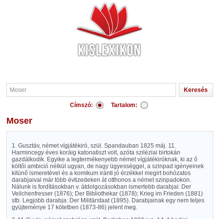
Címszó:
Tartalom:
Moser
1. Gusztáv, német vígjátékiró, szül. Spandauban 1825 máj. 11.
Harmincegy éves koráig katonatiszt volt, azóta sziléziai birtokán
gazdálkodik. Egyike a legtermékenyebb német vígjátékiróknak, ki az ő
költői ambició nélkül ugyan, de nagy ügyességgel, a szinpad igényeinek
kitünő ismeretével és a komikum iránti jó érzékkel megirt bohózatos
darabjaival már több évtizedeken át otthonos a német szinpadokon.
Nálunk is fordításokban v. átdolgozásokban ismertebb darabjai: Der
Veilchenfresser (1876); Der Bibliothekar (1878); Krieg im Frieden (1881)
stb. Legjobb darabja: Der Militärstaat (1895). Darabjainak egy nem teljes
gyüjteménye 17 kötetben (1873-86) jelent meg.