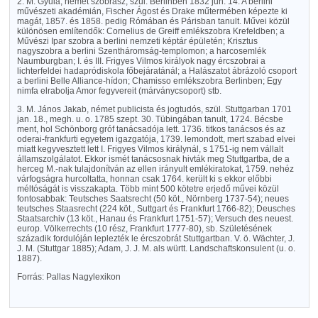
2. M. Gyula, német szobrász, szül. Berlinben 1832 jun. 14. A berlini
művészeti akadémián, Fischer Ágost és Drake műtermében képezte ki
magát, 1857. és 1858. pedig Rómában és Párisban tanult. Művei közül
különösen említendők: Cornelius de Greiff emlékszobra Krefeldben; a
Művészi Ipar szobra a berlini nemzeti képtár épületén; Krisztus
nagyszobra a berlini Szentháromság-templomon; a harcosemlék
Naumburgban; I. és III. Frigyes Vilmos királyok nagy ércszobrai a
lichterfeldei hadapródiskola főbejáratánál; a Halászatot ábrázoló csoport
a berlini Belle Alliance-hídon; Chamisso emlékszobra Berlinben; Egy
nimfa elrabolja Amor fegyvereit (márványcsoport) stb.
3. M. János Jakab, német publicista és jogtudós, szül. Stuttgarban 1701
jan. 18., megh. u. o. 1785 szept. 30. Tübingában tanult, 1724. Bécsbe
ment, hol Schönborg gróf tanácsadója lett. 1736. titkos tanácsos és az
oderai-frankfurti egyetem igazgatója, 1739. lemondott, mert szabad elvei
miatt kegyvesztett lett I. Frigyes Vilmos királynál, s 1751-ig nem vállalt
államszolgálatot. Ekkor ismét tanácsosnak hivták meg Stuttgartba, de a
herceg M.-nak tulajdonítván az ellen irányult emlékiratokat, 1759. nehéz
várfogságra hurcoltatta, honnan csak 1764. került ki s ekkor előbbi
méltóságát is visszakapta. Több mint 500 kötetre erjedő művei közül
fontosabbak: Teutsches Saatsrecht (50 köt., Nörnberg 1737-54); neues
teutsches Staasrecht (224 köt., Suttgart és Frankfurt 1766-82); Deusches
Staatsarchiv (13 köt., Hanau és Frankfurt 1751-57); Versuch des neuest.
europ. Völkerrechts (10 rész, Frankfurt 1777-80), sb. Születésének
századik fordulóján leplezték le ércszobrát Stuttgartban. V. ö. Wächter, J.
J. M. (Stuttgar 1885); Adam, J. J. M. als württ. Landschaftskonsulent (u. o.
1887).
Forrás: Pallas Nagylexikon