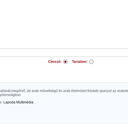
Címszó:
Tartalom:
vallását megőrző, de arab műveltségű és arab életmódot folytató spanyol az arabo
yolországban
te:
Lapoda Multimédia