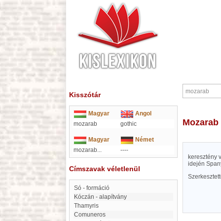
Kisszótár
Magyar
Angol
mozarab
mozarab
gothic
Magyar
Német
mozarab...
----
keresztény 
idején Span
Címszavak véletlenül
Szerkesztet
Só - formáció
Kóczán - alapítvány
Thamyris
Comuneros