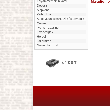
Folyammérnöki hivatal
Maradjon on
Degesz
alapvonal
verbunkos
Audiovizuális eszközök és anyagok
Quinoa
Monte - Cassino
Tritoncsigák
Herpei
Teherbírás
Nátriumhidroxid