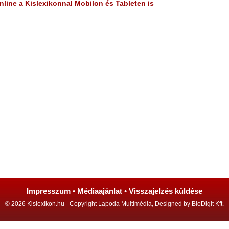
line a Kislexikonnal Mobilon és Tableten is
Impresszum
•
Médiaajánlat
•
Visszajelzés küldése
© 2026 Kislexikon.hu - Copyright Lapoda Multimédia, Designed by BioDigit Kft.