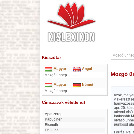
Kisszótár
Magyar
Angol
Mozgó 
Mozgó ünnep...
----
Magyar
Német
Mozgó ünnep...
----
azok, melye
vizkereszt (
Címszavak véletlenül
hamvazószer
ápr. 25. köz
advent első
apaszerep
fontosabb M.
kapucíner
olvasó ünne
pünkösd után
Bismuth
On - line
Forrás: Pal