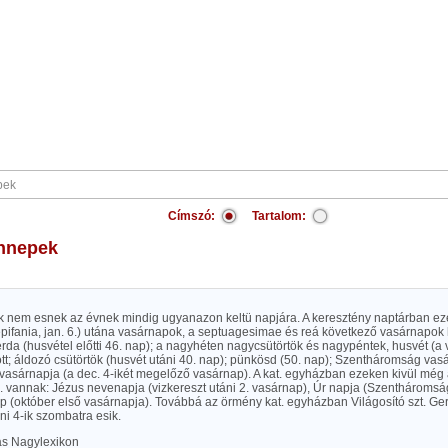
Címszó:
Tartalom:
ünnepek
k nem esnek az évnek mindig ugyanazon keltü napjára. A keresztény naptárban ez
epifania, jan. 6.) utána vasárnapok, a septuagesimae és reá következő vasárnapok 
da (husvétel előtti 46. nap); a nagyhéten nagycsütörtök és nagypéntek, husvét (a 
ött; áldozó csütörtök (husvét utáni 40. nap); pünkösd (50. nap); Szentháromság vas
 vasárnapja (a dec. 4-ikét megelőző vasárnap). A kat. egyházban ezeken kivül még
 vannak: Jézus nevenapja (vizkereszt utáni 2. vasárnap), Úr napja (Szentháromság 
p (október első vasárnapja). Továbbá az örmény kat. egyházban Világosító szt. Ge
i 4-ik szombatra esik.
las Nagylexikon