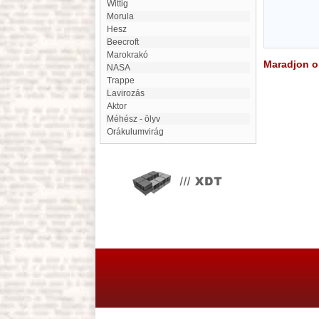
Wittig
morula
hesz
Beecroft
Marokrakó
Maradjon on
NASA
Trappe
Lavirozás
Aktor
Méhész - ölyv
Orákulumvirág