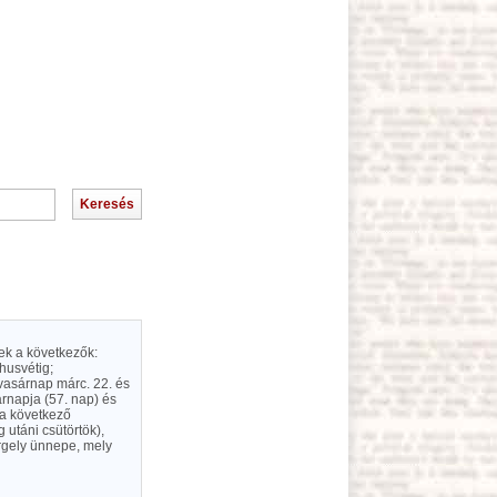
ek a következők:
husvétig;
vasárnap márc. 22. és
árnapja (57. nap) és
 a következő
utáni csütörtök),
rgely ünnepe, mely