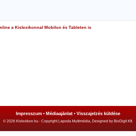
line a Kislexikonnal Mobilon és Tableten is
Impresszum
•
Médiaajánlat
•
Visszajelzés küldése
© 2026 Kislexikon.hu - Copyright Lapoda Multimédia, Designed by BioDigit Kft.