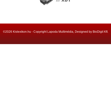
©2026 Kislexikon.hu - Copyright Lapoda Multimédia, Designed by BioDigit Kft.