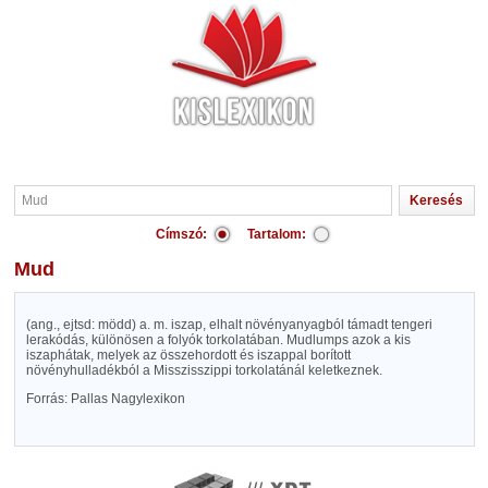
Címszó:
Tartalom:
Mud
(ang., ejtsd: mödd) a. m. iszap, elhalt növényanyagból támadt tengeri
lerakódás, különösen a folyók torkolatában. Mudlumps azok a kis
iszaphátak, melyek az összehordott és iszappal borított
növényhulladékból a Misszisszippi torkolatánál keletkeznek.
Forrás: Pallas Nagylexikon