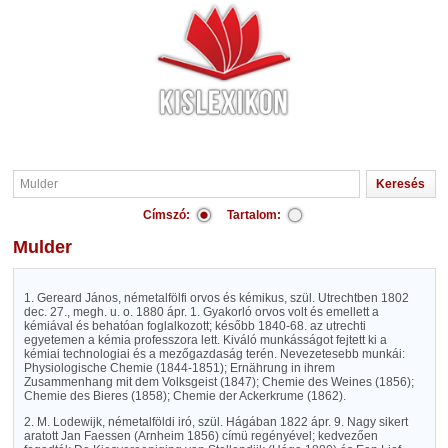
Címszó:
Tartalom:
Mulder
1. Gereard János, németalfölfi orvos és kémikus, szül. Utrechtben 1802
dec. 27., megh. u. o. 1880 ápr. 1. Gyakorló orvos volt és emellett a
kémiával és behatóan foglalkozott; később 1840-68. az utrechti
egyetemen a kémia professzora lett. Kiváló munkásságot fejtett ki a
kémiai technologiai és a mezőgazdaság terén. Nevezetesebb munkái:
Physiologische Chemie (1844-1851); Ernährung in ihrem
Zusammenhang mit dem Volksgeist (1847); Chemie des Weines (1856);
Chemie des Bieres (1858); Chemie der Ackerkrume (1862).
2. M. Lodewijk, németalföldi iró, szül. Hágában 1822 ápr. 9. Nagy sikert
aratott Jan Faessen (Arnheim 1856) címü regényével; kedvezően