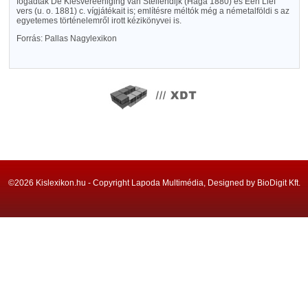
fogadták De Kiesvereeniging van Stellendijk (Hága 1880) és Een Lief
vers (u. o. 1881) c. vígjátékait is; említésre méltók még a németalföldi s az
egyetemes történelemről irott kézikönyvei is.
Forrás: Pallas Nagylexikon
©2026 Kislexikon.hu - Copyright Lapoda Multimédia, Designed by BioDigit Kft.