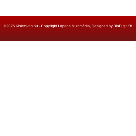
©2026 Kislexikon.hu - Copyright Lapoda Multimédia, Designed by BioDigit Kft.