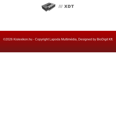
©2026 Kislexikon.hu - Copyright Lapoda Multimédia, Designed by BioDigit Kft.