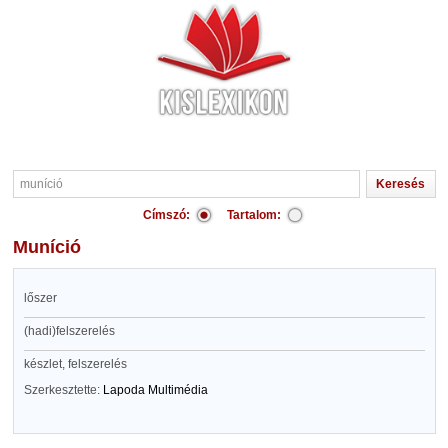
Címszó:
Tartalom:
muníció
lőszer
(hadi)felszerelés
készlet, felszerelés
Szerkesztette:
Lapoda Multimédia