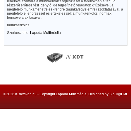
lehetővé számára a munkaerkölcs fejlesztését a tanulókban a tanuló
részéről erőfeszítést igénylő, de teljesíthető feladatok kitűzésével, a
megfelelő munkamenetre és -rendre (munkafegyelemre) szoktatásával, a
megfelelő ellenőrzéssel és értékelés sel; a munkaerkölcsi normák
bensővé alakításával.
munkaerkölcs
Szerkesztette:
Lapoda Multimédia
©2026 Kislexikon.hu - Copyright Lapoda Multimédia, Designed by BioDigit Kft.