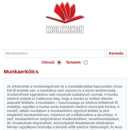
Címszó:
Tartalom:
Munkaerkölcs
Az erkölcsnek a munkavégzéssel és a munkatársakkal kapcsolatos része.
Két fő területe van: a munkához való viszony és a közös tevékenység
résztvevőinek egymáshoz való viszonyát szabályozó normák. A munka
erkölcsi oldalát az határozza meg, hogy a munka az emberi létezés
alapvető feltétele. A munkatárs.-i hasznossága az erkölcsi értékének fő
mutatója, egyúttal a munka során kialakuló erkölcsi viszonyok forrása. A
nevelő, oktató munkában a munkaerkölcs egyrészt feltétel (a ped.
megfelelő munkaerkölcse), másrészt cél a kifejlesztése a tanulóban. A
ped. munkaerkölcse megnyilvánul viselkedésében, nevelőmunkájában,
ált. hivatásának végzésében, közszolgálati feladatainak ellátásában.
Mindez együttesen biztosítja a tanulók előtti erkölcsi hitelességét, és teszi