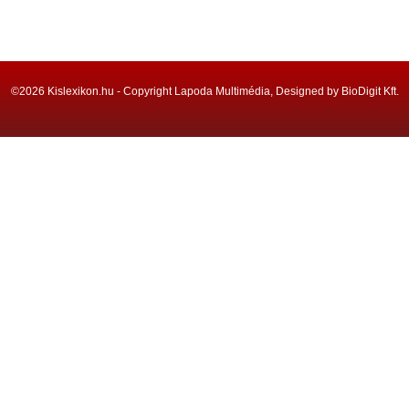
©2026 Kislexikon.hu - Copyright Lapoda Multimédia, Designed by BioDigit Kft.