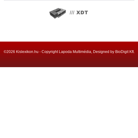
©2026 Kislexikon.hu - Copyright Lapoda Multimédia, Designed by BioDigit Kft.