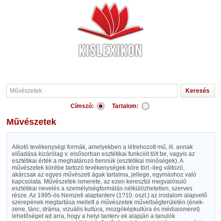
Címszó:
Tartalom:
Művészetek
Alkotó tevékenységi formák, amelyekben a létrehozott mű, ill. annak
előadása kizárólag v. elsősorban esztétikai funkciót tölt be, vagyis az
esztétikai érték a meghatározó bennük (esztétikai minőségek). A
művészetek körébe tartozó tevékenységek köre tört.-ileg változó,
akárcsak az egyes művészeti ágak tartalma, jellege, egymáshoz való
kapcsolata. Művészetek ismerete, az ezen keresztül megvalósuló
esztétikai nevelés a személyiségformálás nélkülözhetetlen, szerves
része. Az 1995-ös Nemzeti alaptanterv (1?10. oszt.) az irodalom alapvető
szerepének megtartása mellett a művészetek műveltségterületén (ének-
zene, tánc, dráma, vizuális kultúra, mozgóképkultúra és médiaismeret)
lehetőséget ad arra, hogy a helyi tanterv ek alapján a tanulók