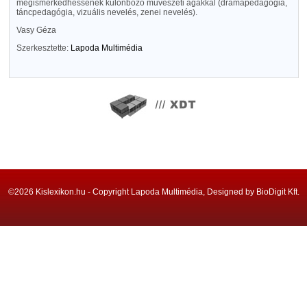
megismerkedhessenek különböző művészeti ágakkal (drámapedagógia,
táncpedagógia, vizuális nevelés, zenei nevelés).
Vasy Géza
Szerkesztette:
Lapoda Multimédia
©2026 Kislexikon.hu - Copyright Lapoda Multimédia, Designed by BioDigit Kft.